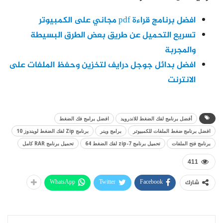
افضل برنامج قراءة pdf مجاني على الكمبيوتر
تسريع التحميل عن طريق بعض الطرق البسيطة
والمجربة
افضل بدائل جوجل درايف لتخزين وحفظ الملفات على
الانترنت
أفضل برنامج لفك الضغط للاندرويد
افضل برامج فك الضغط
افضل برنامج ضغط الملفات للكمبيوتر
برامج وينر
برنامج Zip لفك الضغط لويندوز 10
برنامج فتح الملفات
تحميل برنامج 7-zip لفك الضغط 64
تحميل برنامج RAR كامل
411
WhatsApp
Twitter
Facebook
شارك