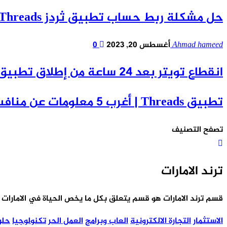
حل مشكلة ربط حساب تطبيق ثردز Threads مع انستقرام قبل نهاية 2023
Ahmad hameed
أغسطس 20, 2023
0
انقطاع تويتر بعد 24 ساعة من إطلاق تطبيق Threads المنافس!
تطبيق Threads | أغرب 5 معلومات عن منافس تويتر الجديد
تصفح التصنيف
ترند الامارات
قسم ترند الامارات هو قسم يتعلق بكل ما يخص الحياة في الامارات 
الاستثمار
التجارة الالكترونية
العاب وبرامج
العمل الحر
تكنولوجيا
حلو