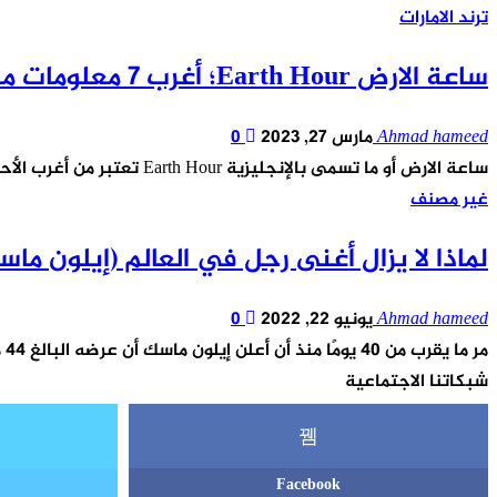
ترند الامارات
ساعة الارض Earth Hour؛ أغرب 7 معلومات مذهلة عنها
Ahmad hameed
مارس 27, 2023
0
ساعة الارض أو ما تسمى بالإنجليزية Earth Hour تعتبر من أغرب الأحداث الموجودة في العالم. ربما تكون قد سمعت بمصطلح…
غير مصنف
لماذا لا يزال أغنى رجل في العالم (إيلون ما
Ahmad hameed
يونيو 22, 2022
0
مر ما يقرب من 40 يومًا منذ أن أعلن إيلون ماسك أن عرضه البالغ 44 مليار دولار لشراء منصة تويتر ، ويبدو أن الجانبين لا…
شبكاتنا الاجتماعية
Facebook