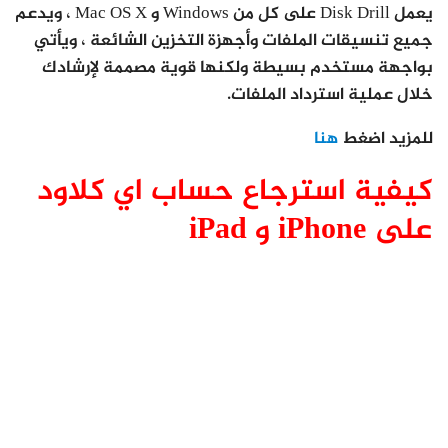
يعمل Disk Drill على كل من Windows و Mac OS X ، ويدعم
جميع تنسيقات الملفات وأجهزة التخزين الشائعة ، ويأتي
بواجهة مستخدم بسيطة ولكنها قوية مصممة لإرشادك
خلال عملية استرداد الملفات.
للمزيد اضغط
هنا
كيفية استرجاع حساب اي كلاود
على iPhone و iPad