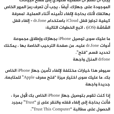
يجب أن تعلم أن العملية ستؤدي إلى مسح البيانات
الموجودة على جهازك. أيضًا ، يجب أن تعرف رمز المرور الخاص
بهاتفك لأنك بحاجة لإلغاء تأمينه أثناء العملية. لمعرفة
كيفية تجاوز قفل iCloud باستخدام dr.fone – إلغاء قفل
الشاشة (iOS) ، اتبع الخطوات التالية:
ما عليك سوى توصيل iPhone بجهازك وإطلاق مجموعة
أدوات dr.fone عليه. من صفحة الترحيب الخاصة بها ، يمكنك
تحديد قسم “فتح”.
drfone المنزل واجهة
سيوفر هذا خيارات مختلفة لإلغاء تأمين جهاز iPhone الخاص
بك. ما عليك سوى اختيار ميزة “فتح معرف Apple” للمتابعة.
جديدة واجهة
إذا كنت تقوم بتوصيل جهاز iPhone الخاص بك لأول مرة ،
فأنت بحاجة إلى إلغاء قفله والنقر على زر “Trust” بمجرد
الحصول على مطالبة “Trust This Computer”.