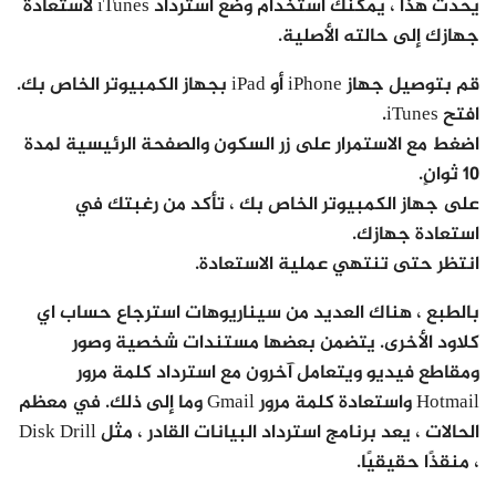
يحدث هذا ، يمكنك استخدام وضع استرداد iTunes لاستعادة
جهازك إلى حالته الأصلية.
قم بتوصيل جهاز iPhone أو iPad بجهاز الكمبيوتر الخاص بك.
افتح iTunes.
اضغط مع الاستمرار على زر السكون والصفحة الرئيسية لمدة
10 ثوانٍ.
على جهاز الكمبيوتر الخاص بك ، تأكد من رغبتك في
استعادة جهازك.
انتظر حتى تنتهي عملية الاستعادة.
بالطبع ، هناك العديد من سيناريوهات استرجاع حساب اي
كلاود الأخرى. يتضمن بعضها مستندات شخصية وصور
ومقاطع فيديو ويتعامل آخرون مع استرداد كلمة مرور
Hotmail واستعادة كلمة مرور Gmail وما إلى ذلك. في معظم
الحالات ، يعد برنامج استرداد البيانات القادر ، مثل Disk Drill
، منقذًا حقيقيًا.